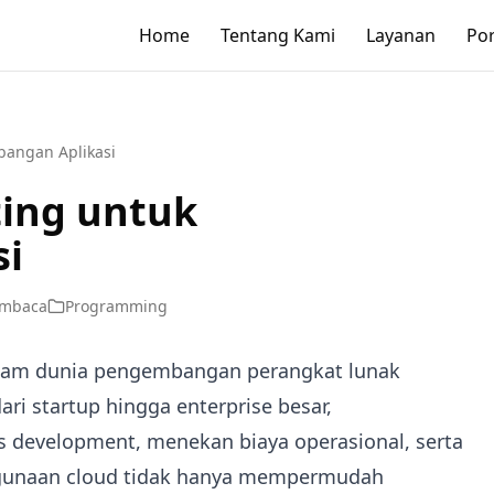
Home
Tentang Kami
Layanan
Por
angan Aplikasi
ing untuk
si
mbaca
Programming
alam dunia pengembangan perangkat lunak
ri startup hingga enterprise besar,
development, menekan biaya operasional, serta
nggunaan cloud tidak hanya mempermudah