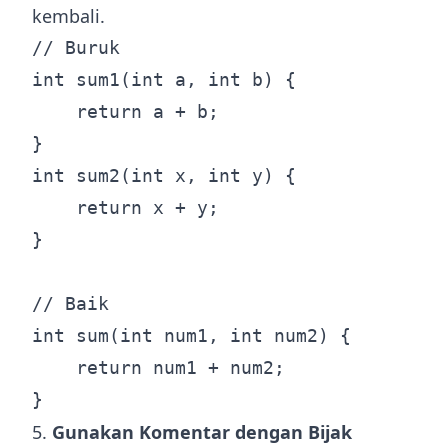
kembali.
// Buruk

int sum1(int a, int b) {

    return a + b;

}

int sum2(int x, int y) {

    return x + y;

}

// Baik

int sum(int num1, int num2) {

    return num1 + num2;

5.
Gunakan Komentar dengan Bijak